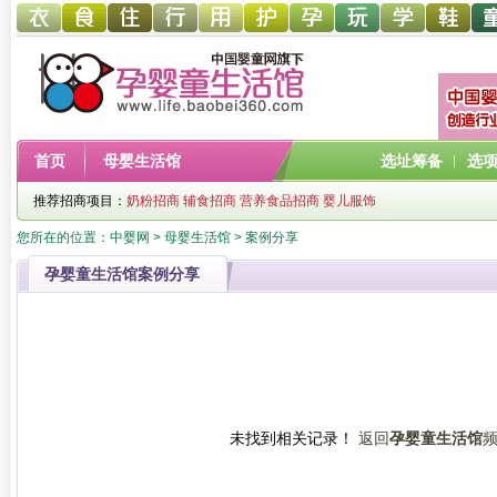
幼儿服
幼儿食
幼儿寝
童车网
幼儿用
幼儿洗
中婴孕
婴童玩
婴童教
孕婴童
儿
首页
母婴生活馆
选址筹备
︱
选
饰网
品网
具网
品网
护网
网
具网
育
鞋网
装
推荐招商项目：
奶粉招商
辅食招商
营养食品招商
婴儿服饰
您所在的位置：
中婴网
>
母婴生活馆
> 案例分享
孕婴童生活馆案例分享
未找到相关记录！
返回
孕婴童生活馆