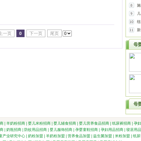
施
儿
童
纽
铸
新
上一页
0
下一页
尾页
是
母
母
商
|
羊奶粉招商
|
婴儿米粉招商
|
婴儿辅食招商
|
婴儿营养食品招商
|
纸尿裤招商
|
孕
商
|
奶瓶招商
|
防蚊用品招商
|
婴儿服饰招商
|
孕婴童鞋招商
|
孕妇用品招商
|
寝居用
童产业研究中心
|
奶粉加盟
|
羊奶粉加盟
|
营养食品加盟
|
益生菌加盟
|
米粉加盟
|
纸尿