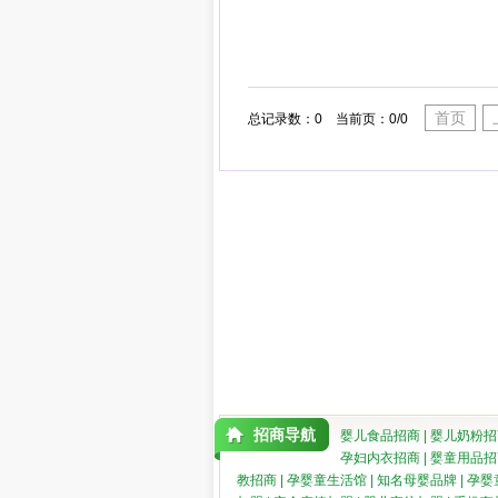
首页
总记录数：0 当前页：0/0
招商导航
婴儿食品招商
|
婴儿奶粉招
孕妇内衣招商
|
婴童用品招
教招商
|
孕婴童生活馆
|
知名母婴品牌
|
孕婴