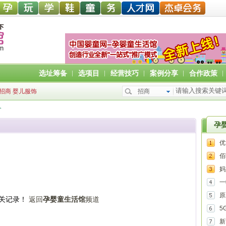
中婴孕
婴童玩
婴童教
孕婴童
儿童服
孕婴机
婴童人才网
杰卓会务
选址筹备
︱
选项目
︱
经营技巧
︱
案例分享
︱
合作政策
网
具网
育
鞋网
装
构
招商
婴儿服饰
招商
备
孕
优
佰
食
妈
一
原
关记录！
返回
孕婴童生活馆
频道
宝
5
择
新