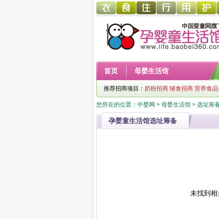
幼儿服
幼儿食
幼儿寝
童车网
幼儿用
幼儿洗
首页
母婴生活馆
饰网
品网
具网
品网
护网
推荐招商项目：
奶粉招商
辅食招商
营养食品
您所在的位置：
中婴网
>
母婴生活馆
> 选址筹
孕婴童生活馆选址筹备
未找到相