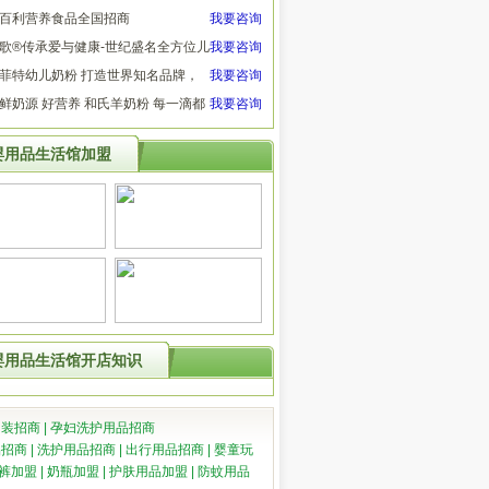
百利营养食品全国招商
我要咨询
歌®传承爱与健康-世纪盛名全方位儿
我要咨询
营养管理
菲特幼儿奶粉 打造世界知名品牌，
我要咨询
造世界信赖品质！
鲜奶源 好营养 和氏羊奶粉 每一滴都
我要咨询
新鲜的承诺
婴用品生活馆加盟
婴用品生活馆开店知识
妇装招商
|
孕妇洗护用品招商
品招商
|
洗护用品招商
|
出行用品招商
|
婴童玩
裤加盟
|
奶瓶加盟
|
护肤用品加盟
|
防蚊用品