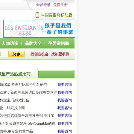
会员登录
|
免费注册
︱
人物访谈
︱
品牌大全
︱
孕婴童招商
找创业机会
|
找加盟项目
婴童产品热点招商
博瑞慕 营养配比源于初乳研究
我要咨询
欧林：新西兰原装进口高端母婴营养
我要咨询
品
妈宝宝 信赖欧比信
我要咨询
物一码只找中商
我要咨询
装进口高端膳食营养补充剂 专注宝
我要咨询
营养 伴随健康成长
G品质 朵恩羊奶粉 5GYoungMa的选
我要咨询
西特,更专业的营养品
我要咨询